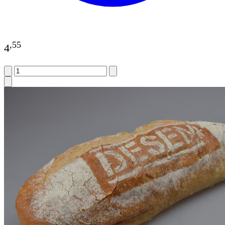
,
55
4