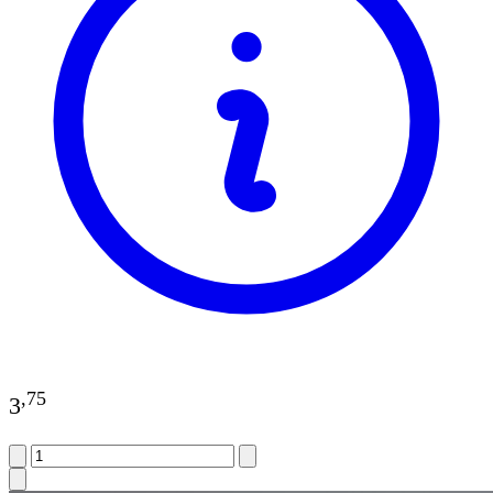
,
75
3