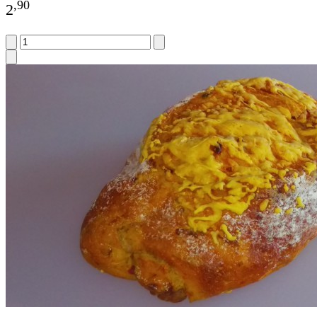
,
90
2