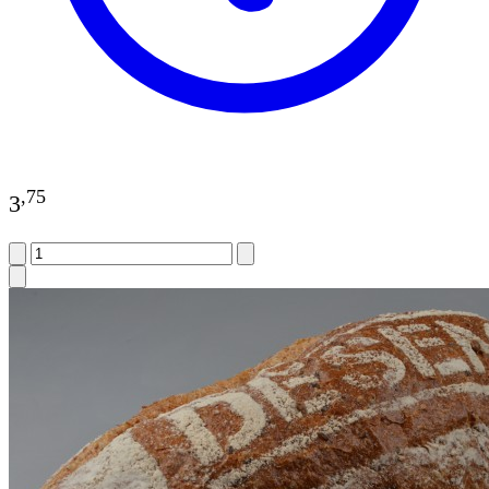
,
75
3