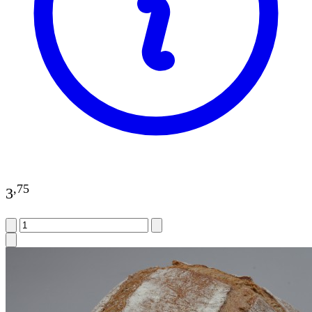
,
75
3