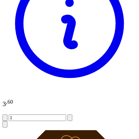
,
60
3